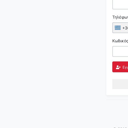
Τηλέφω
+3
Κωδικό
Εγ